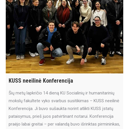
KUSS neeilinė Konferencija
Šių metų lapkričio 14 dieną KU Socialinių ir humanitarinių
mokslų fakultete vyko svarbus susitikimas – KUSS neeilinė
Konferencija. Ji buvo sušaukta norint atlikti KUSS įstatų
pataisymus, prieš juos patvirtinant notarui. Konferencija
praėjo labai greitai – per valandą buvo išrinktas pirmininkas,