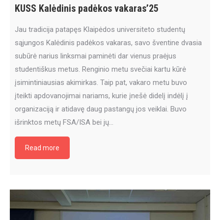
KUSS Kalėdinis padėkos vakaras’25
Jau tradicija patapęs Klaipėdos universiteto studentų
sąjungos Kalėdinis padėkos vakaras, savo šventine dvasia
subūrė narius linksmai paminėti dar vienus praėjus
studentiškus metus. Renginio metu svečiai kartu kūrė
įsimintiniausias akimirkas. Taip pat, vakaro metu buvo
įteikti apdovanojimai nariams, kurie įnešė didelį indėlį į
organizaciją ir atidavę daug pastangų jos veiklai. Buvo
išrinktos metų FSA/ISA bei jų…
Read more