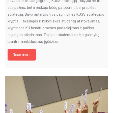
pavasario tikslas įsigilinti į KUSS strategiją. Dalyviai ne tik
susipažino, bet ir ieškojo būdų patobulinti bei praplėsti
strategiją. Buvo aptartos trys pagrindinės KUSS strategijos
kryptis – tikslingas ir kokybiškas studentų atstovavimas,
kryptingas KU bendruomenės puoselėjimas ir pačios
sąjungos stiprinimas. Taip pat studentai turėjo galimybę
lavinti ir minkštuosius įgūdžius.…
Read more