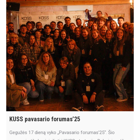
KUSS pavasario forumas’25
Gegužės 17 dieną vyko „Pavasario forumas’25“. Šio