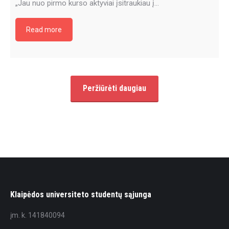
„Jau nuo pirmo kurso aktyviai įsitraukiau į…
Read more
Peržiūrėti daugiau
Klaipėdos universiteto studentų sąjunga
įm. k. 141840094