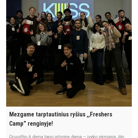
Mezgame tarptautinius ryšius ,,Freshers
Camp” renginyje!
Gruodžio 6 diena tapo istorine diena – įvyko pirmasis, itin