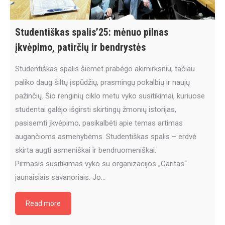
Studentiškas spalis’25: mėnuo pilnas
įkvėpimo, patirčių ir bendrystės
Studentiškas spalis šiemet prabėgo akimirksniu, tačiau
paliko daug šiltų įspūdžių, prasmingų pokalbių ir naujų
pažinčių. Šio renginių ciklo metu vyko susitikimai, kuriuose
studentai galėjo išgirsti skirtingų žmonių istorijas,
pasisemti įkvėpimo, pasikalbėti apie temas artimas
augančioms asmenybėms. Studentiškas spalis – erdvė
skirta augti asmeniškai ir bendruomeniškai.
Pirmasis susitikimas vyko su organizacijos „Caritas“
jaunaisiais savanoriais. Jo…
Read more