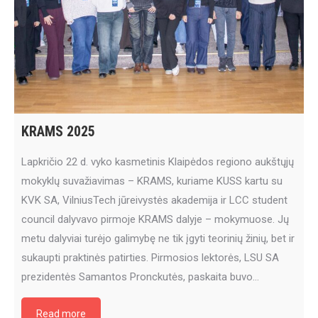
KRAMS 2025
Lapkričio 22 d. vyko kasmetinis Klaipėdos regiono aukštųjų
mokyklų suvažiavimas – KRAMS, kuriame KUSS kartu su
KVK SA, VilniusTech jūreivystės akademija ir LCC student
council dalyvavo pirmoje KRAMS dalyje – mokymuose. Jų
metu dalyviai turėjo galimybę ne tik įgyti teorinių žinių, bet ir
sukaupti praktinės patirties. Pirmosios lektorės, LSU SA
prezidentės Samantos Pronckutės, paskaita buvo…
Read more