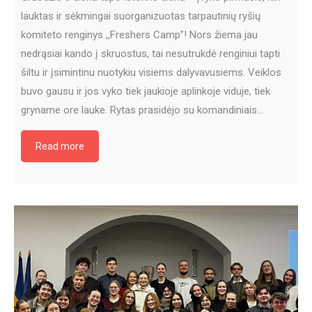
lauktas ir sėkmingai suorganizuotas tarpautinių ryšių
komiteto renginys ,,Freshers Camp”! Nors žiema jau
nedrąsiai kando į skruostus, tai nesutrukdė renginiui tapti
šiltu ir įsimintinu nuotykiu visiems dalyvavusiems. Veiklos
buvo gausu ir jos vyko tiek jaukioje aplinkoje viduje, tiek
gryname ore lauke. Rytas prasidėjo su komandiniais…
Read more