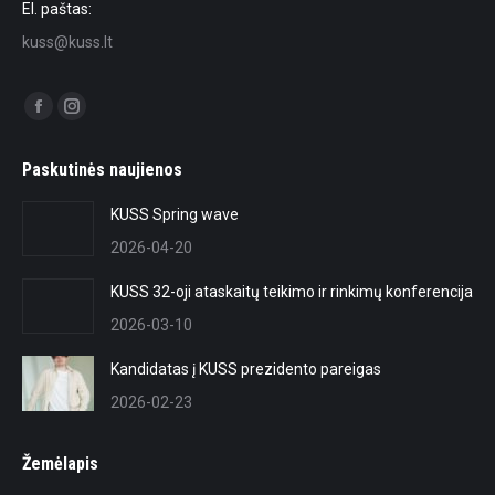
El. paštas:
kuss@kuss.lt
Find us on:
Facebook
Instagram
page
page
Paskutinės naujienos
opens
opens
in
in
KUSS Spring wave
new
new
2026-04-20
window
window
KUSS 32-oji ataskaitų teikimo ir rinkimų konferencija
2026-03-10
Kandidatas į KUSS prezidento pareigas
2026-02-23
Žemėlapis