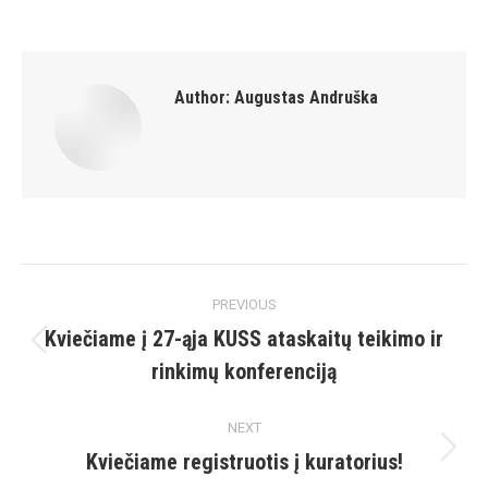
on
on
on
on
Facebook
X
Pinterest
LinkedIn
Author:
Augustas Andruška
Post
PREVIOUS
navigation
Kviečiame į 27-ąja KUSS ataskaitų teikimo ir
Previous
rinkimų konferenciją
post:
NEXT
Kviečiame registruotis į kuratorius!
Next