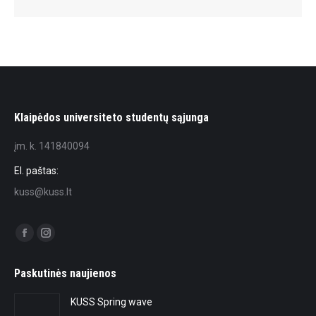
Klaipėdos universiteto studentų sąjunga
įm. k. 141840094
El. paštas:
kuss@kuss.lt
Find us on:
Facebook
Instagram
page
page
Paskutinės naujienos
opens
opens
in
in
KUSS Spring wave
new
new