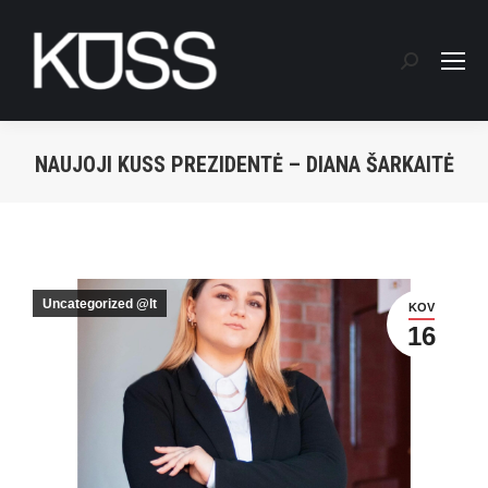
Search:
NAUJOJI KUSS PREZIDENTĖ – DIANA ŠARKAITĖ
You are here:
Uncategorized @lt
KOV
16