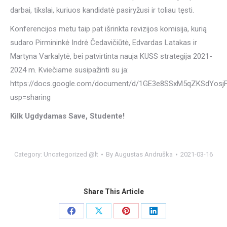
darbai, tikslai, kuriuos kandidatė pasiryžusi ir toliau tęsti.
Konferencijos metu taip pat išrinkta revizijos komisija, kurią
sudaro Pirmininkė Indrė Čedavičiūtė, Edvardas Latakas ir
Martyna Varkalytė, bei patvirtinta nauja KUSS strategija 2021-
2024 m. Kviečiame susipažinti su ja:
https://docs.google.com/document/d/1GE3e8SSxM5qZKSdYosj
usp=sharing
Kilk Ugdydamas Save, Studente!
Category:
Uncategorized @lt
By
Augustas Andruška
2021-03-16
Share This Article
Share
Share
Share
Share