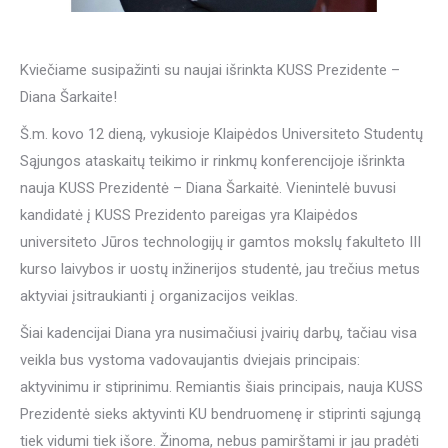
Kviečiame susipažinti su naujai išrinkta KUSS Prezidente –
Diana Šarkaite!
Š.m. kovo 12 dieną, vykusioje Klaipėdos Universiteto Studentų
Sąjungos ataskaitų teikimo ir rinkmų konferencijoje išrinkta
nauja KUSS Prezidentė – Diana Šarkaitė. Vienintelė buvusi
kandidatė į KUSS Prezidento pareigas yra Klaipėdos
universiteto Jūros technologijų ir gamtos mokslų fakulteto III
kurso laivybos ir uostų inžinerijos studentė, jau trečius metus
aktyviai įsitraukianti į organizacijos veiklas.
Šiai kadencijai Diana yra nusimačiusi įvairių darbų, tačiau visa
veikla bus vystoma vadovaujantis dviejais principais:
aktyvinimu ir stiprinimu. Remiantis šiais principais, nauja KUSS
Prezidentė sieks aktyvinti KU bendruomenę ir stiprinti sąjungą
tiek vidumi tiek išore. Žinoma, nebus pamirštami ir jau pradėti