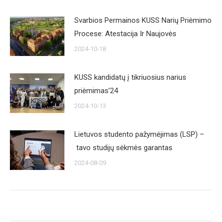
Svarbios Permainos KUSS Narių Priėmimo
Procese: Atestacija Ir Naujovės
2024-10-18
KUSS kandidatų į tikriuosius narius
priėmimas’24
2024-10-13
Lietuvos studento pažymėjimas (LSP) –
tavo studijų sėkmės garantas
2024-08-09