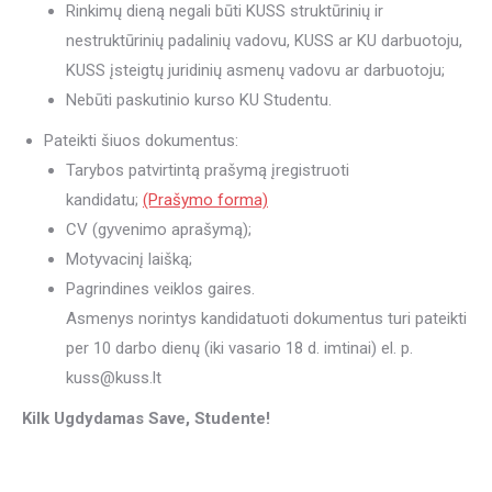
Rinkimų dieną negali būti KUSS struktūrinių ir
nestruktūrinių padalinių vadovu, KUSS ar KU darbuotoju,
KUSS įsteigtų juridinių asmenų vadovu ar darbuotoju;
Nebūti paskutinio kurso KU Studentu.
Pateikti šiuos dokumentus:
Tarybos patvirtintą prašymą įregistruoti
kandidatu;
(Prašymo forma)
CV (gyvenimo aprašymą);
Motyvacinį laišką;
Pagrindines veiklos gaires.
Asmenys norintys kandidatuoti dokumentus turi pateikti
per 10 darbo dienų (iki vasario 18 d. imtinai) el. p.
kuss@kuss.lt
Kilk Ugdydamas Save, Studente!