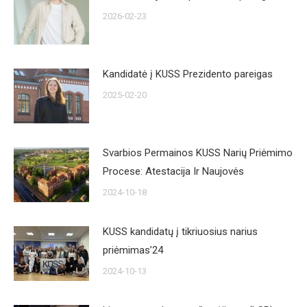
2026-02-23
Kandidatė į KUSS Prezidento pareigas
2025-02-20
Svarbios Permainos KUSS Narių Priėmimo
Procese: Atestacija Ir Naujovės
2024-10-18
KUSS kandidatų į tikriuosius narius
priėmimas’24
2024-10-13