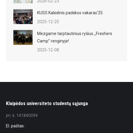
2026-02-23
KUSS Kalėdinis padėkos vakaras’25
2025-12-25
Mezgame tarptautinius ryšius ,,Freshers
Camp” renginyje!
2025-12-08
Klaipėdos universiteto studentų sąjunga
įm. k. 141840094
El. paštas: