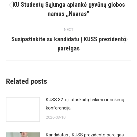
navigation
KU Studentų Sąjunga aplankė gyvūnų globos
Previous
namus ,,Nuaras”
post:
NEXT
Susipažinkite su kandidatu į KUSS prezidento
Next
pareigas
post:
Related posts
KUSS 32-oji ataskaitų teikimo ir rinkimų
konferencija
2026-03-10
Kandidatas į KUSS prezidento pareigas