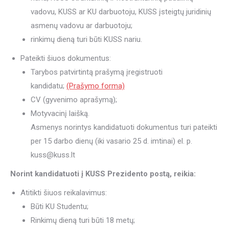
vadovu, KUSS ar KU darbuotoju, KUSS įsteigtų juridinių
asmenų vadovu ar darbuotoju;
rinkimų dieną turi būti KUSS nariu.
Pateikti šiuos dokumentus:
Tarybos patvirtintą prašymą įregistruoti
kandidatu;
(Prašymo forma)
CV (gyvenimo aprašymą);
Motyvacinį laišką.
Asmenys norintys kandidatuoti dokumentus turi pateikti
per 15 darbo dienų (iki vasario 25 d. imtinai) el. p.
kuss@kuss.lt
Norint kandidatuoti į KUSS Prezidento postą, reikia:
Atitikti šiuos reikalavimus:
Būti KU Studentu;
Rinkimų dieną turi būti 18 metų;