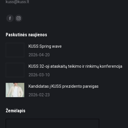
kuss@kuss.lt
Find us on:
Facebook
Instagram
page
page
Paskutinės naujienos
opens
opens
in
in
KUSS Spring wave
new
new
2026-04-20
window
window
KUSS 32-oji ataskaitų teikimo ir rinkimų konferencija
2026-03-10
Kandidatas į KUSS prezidento pareigas
2026-02-23
Žemėlapis