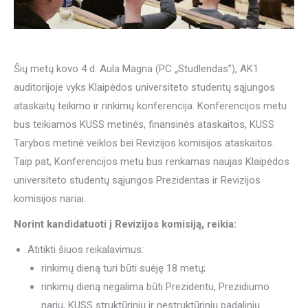
Šių metų kovo 4 d. Aula Magna (PC
„
Studlendas”), AK1
auditorijoje vyks Klaipėdos universiteto studentų sąjungos
ataskaitų teikimo ir rinkimų konferencija. Konferencijos metu
bus teikiamos KUSS metinės, finansinės ataskaitos, KUSS
Tarybos metinė veiklos bei Revizijos komisijos ataskaitos.
Taip pat, Konferencijos metu bus renkamas naujas Klaipėdos
universiteto studentų sąjungos Prezidentas ir Revizijos
komisijos nariai.
Norint kandidatuoti į Revizijos komisiją, reikia:
Atitikti šiuos reikalavimus:
rinkimų dieną turi būti suėję 18 metų;
rinkimų dieną negalima būti Prezidentu, Prezidiumo
nariu, KUSS struktūrinių ir nestruktūrinių padalinių