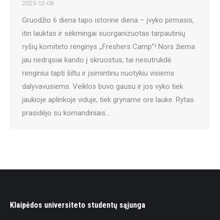
2025-12-08
Gruodžio 6 diena tapo istorine diena – įvyko pirmasis,
itin lauktas ir sėkmingai suorganizuotas tarpautinių
ryšių komiteto renginys ,,Freshers Camp”! Nors žiema
jau nedrąsiai kando į skruostus, tai nesutrukdė
renginiui tapti šiltu ir įsimintinu nuotykiu visiems
dalyvavusiems. Veiklos buvo gausu ir jos vyko tiek
jaukioje aplinkoje viduje, tiek gryname ore lauke. Rytas
prasidėjo su komandiniais…
Klaipėdos universiteto studentų sąjunga