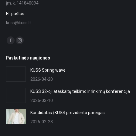
įm. k. 141840094
El. paštas:
kuss@kuss.lt
Find us on:
Facebook
Instagram
page
page
Paskutinės naujienos
opens
opens
in
in
KUSS Spring wave
new
new
2026-04-20
window
window
KUSS 32-oji ataskaitų teikimo ir rinkimų konferencija
2026-03-10
Kandidatas į KUSS prezidento pareigas
2026-02-23