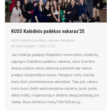
KUSS Kalėdinis padėkos vakaras’25
KUSS Kalėdinis padėkos vakaras
,
Renginiai
By
Greta Eigėlytė
2025-12-25
Jau tradicija patapęs Klaipėdos universiteto studentų
sąjungos Kalėdinis padėkos vakaras, savo šventine
dvasia subūrė narius linksmai paminėti dar vienus
praėjus studentiškus metus. Renginio metu svečiai
kartu kūrė įsimintiniausias akimirkas. Taip pat, vakaro
metu buvo įteikti apdovanojimai nariams, kurie įnešė
didelį indėlį į organizaciją ir atidavę daug pastangų jos
veiklai. Buvo išrinktos metų FSA/ISA bei jų…