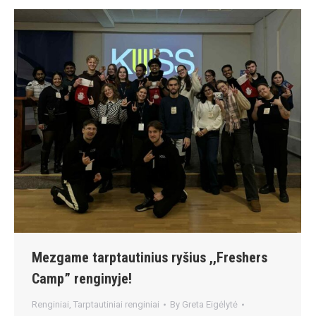
Mezgame tarptautinius ryšius ,,Freshers
Camp” renginyje!
Renginiai
,
Tarptautiniai renginiai
By
Greta Eigėlytė