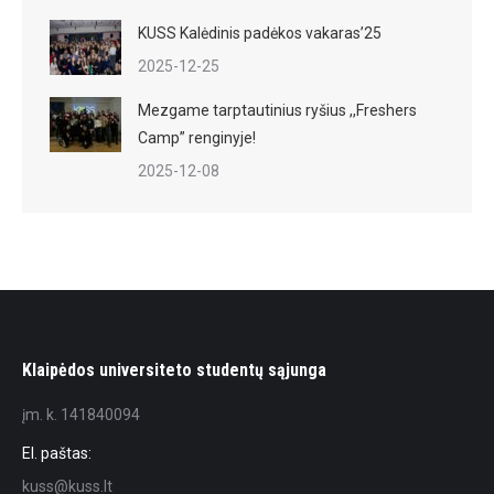
KUSS Kalėdinis padėkos vakaras’25
2025-12-25
Mezgame tarptautinius ryšius ,,Freshers
Camp” renginyje!
2025-12-08
Klaipėdos universiteto studentų sąjunga
įm. k. 141840094
El. paštas:
kuss@kuss.lt