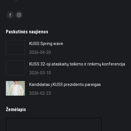
Find us on:
Facebook
Instagram
page
page
Paskutinės naujienos
opens
opens
in
in
KUSS Spring wave
new
new
2026-04-20
window
window
KUSS 32-oji ataskaitų teikimo ir rinkimų konferencija
2026-03-10
Kandidatas į KUSS prezidento pareigas
2026-02-23
Žemėlapis