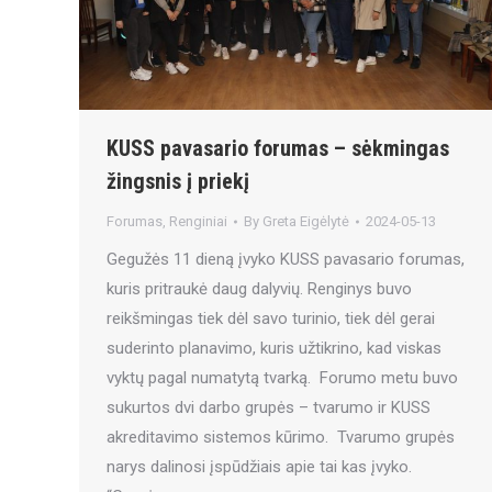
KUSS pavasario forumas – sėkmingas
žingsnis į priekį
Forumas
,
Renginiai
By
Greta Eigėlytė
2024-05-13
Gegužės 11 dieną įvyko KUSS pavasario forumas,
kuris pritraukė daug dalyvių. Renginys buvo
reikšmingas tiek dėl savo turinio, tiek dėl gerai
suderinto planavimo, kuris užtikrino, kad viskas
vyktų pagal numatytą tvarką. Forumo metu buvo
sukurtos dvi darbo grupės – tvarumo ir KUSS
akreditavimo sistemos kūrimo. Tvarumo grupės
narys dalinosi įspūdžiais apie tai kas įvyko.